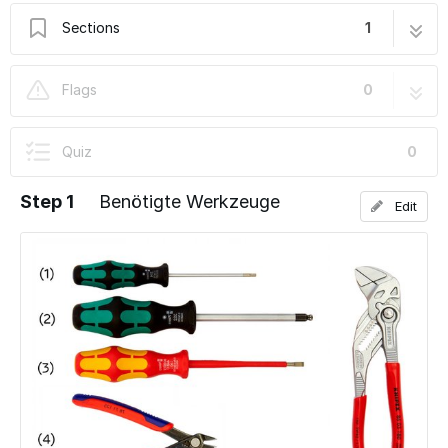
Sections
1
04. Einbau des y-Riemens
8 steps
Flags
0
Quiz
0
Step 1
Benötigte Werkzeuge
Edit